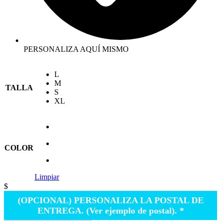
PERSONALIZA AQUÍ MISMO
L
M
TALLA
S
XL
COLOR
Limpiar
$
(OPCIONAL) PERSONALIZA LA POSTAL DE
ENTREGA. (Ver ejemplo de postal).
*